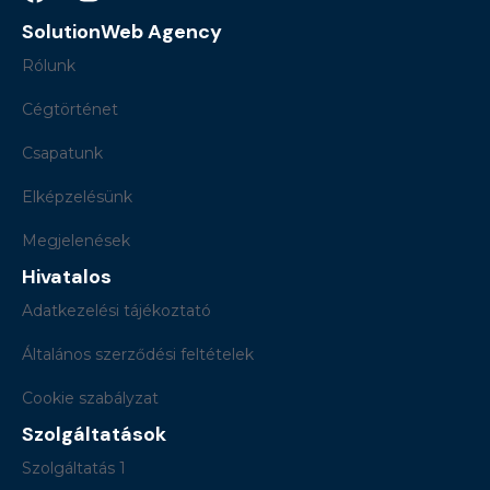
SolutionWeb Agency
Rólunk
Cégtörténet
Csapatunk
Elképzelésünk
Megjelenések
Hivatalos
Adatkezelési tájékoztató
Általános szerződési feltételek
Cookie szabályzat
Szolgáltatások
Szolgáltatás 1