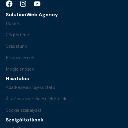
SolutionWeb Agency
Rólunk
Cégtörténet
Csapatunk
Elképzelésünk
Megjelenések
Hivatalos
Adatkezelési tájékoztató
Általános szerződési feltételek
Cookie szabályzat
Szolgáltatások