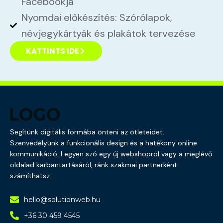
Facebookja
Nyomdai előkészítés: Szórólapok,
névjegykártyák és plakátok tervezése
KATTINTS IDE
Segítünk digitális formába önteni az ötleteidet.
Szenvedélyünk a funkcionális design és a hatékony online
kommunikáció. Legyen szó egy új webshopról vagy a meglévő
oldalad karbantartásáról, ránk szakmai partnerként
számíthatsz.
hello@solutionweb.hu
+36 30 459 4545