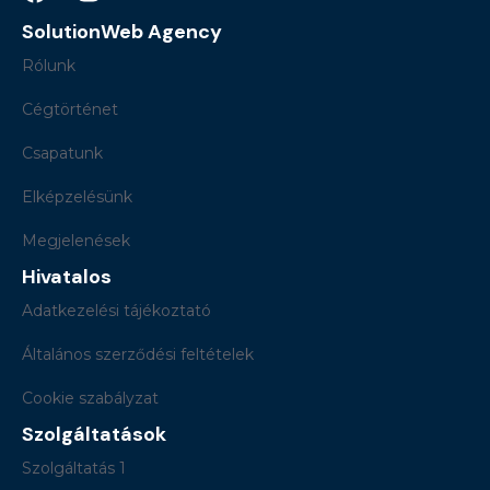
SolutionWeb Agency
Rólunk
Cégtörténet
Csapatunk
Elképzelésünk
Megjelenések
Hivatalos
Adatkezelési tájékoztató
Általános szerződési feltételek
Cookie szabályzat
Szolgáltatások
Szolgáltatás 1